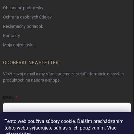
Obchodné podmienky
Ochrana osobných údajov
Reklamačný poriadok
Kontakty
Moja objednávka
ODOBERAŤ NEWSLETTER
Vložte svoj e-mail a my Vám budeme zasielať informácie o nových
produktoch na našom e-shope.
EMAIL
Tento web používa súbory cookie. Ďalším prechádzaním
Vložením e-mailu súhlasíte s
podmienkami ochrany osobných údajov
tohto webu vyjadrujete súhlas s ich používaním. Viac