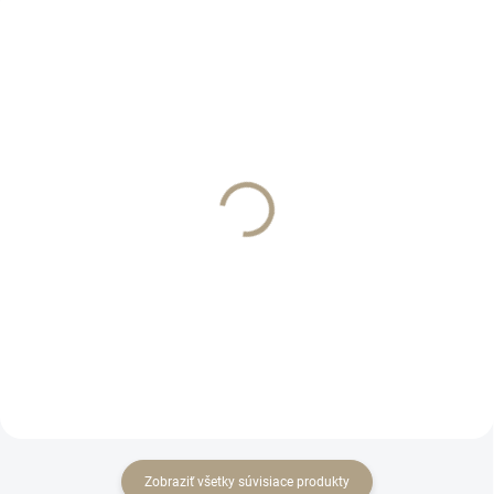
SKLADOM
SKLADOM
Hlava chryzantéma biela
Hlava ľalia biela 18 cm
10 cm
cena za 10 kus
€0,40
€5,90
Do košíka
Do košíka
Zobraziť všetky súvisiace produkty