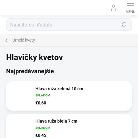
Prejsť
na
obsah
Hľadať
Umelé kvety
Hlavičky kvetov
Najpredávanejšie
Hlava ruža zelená 10 cm
SKLADOM
€0,60
Hlava ruža biela 7 cm
SKLADOM
€0,45