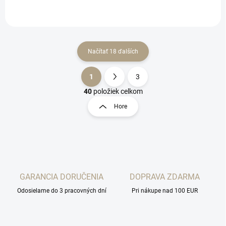
Načítať 18 ďalších
1
3
O
S
v
t
40
položiek celkom
l
r
Hore
á
á
d
n
a
k
c
o
i
e
v
p
a
r
GARANCIA DORUČENIA
DOPRAVA ZDARMA
n
v
i
Odosielame do 3 pracovných dní
Pri nákupe nad 100 EUR
k
e
y
v
ý