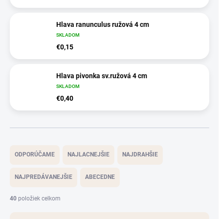
Hlava ranunculus ružová 4 cm
SKLADOM
€0,15
Hlava pivonka sv.ružová 4 cm
SKLADOM
€0,40
R
a
ODPORÚČAME
NAJLACNEJŠIE
NAJDRAHŠIE
d
e
NAJPREDÁVANEJŠIE
ABECEDNE
n
i
40
položiek celkom
e
p