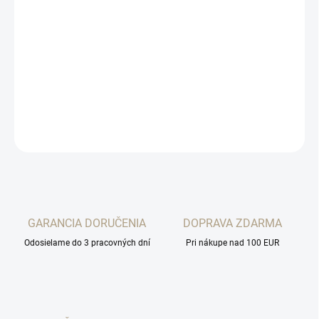
MOŽNOSTI
DORUČENIA
−
+
Pridať do košíka
48BAL_x000D_
OPÝTAŤ SA
STRÁŽIŤ
GARANCIA DORUČENIA
DOPRAVA ZDARMA
Odosielame do 3 pracovných dní
Pri nákupe nad 100 EUR