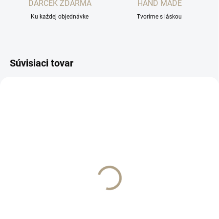
DARČEK ZDARMA
HAND MADE
Ku každej objednávke
Tvoríme s láskou
Súvisiaci tovar
AKCIA
SKLADOM
SKLADOM
Hlava pivonka krémová
Hlava ľalia biela 18 cm
4 cm
cena za 10 kus
€0,40
€5,90