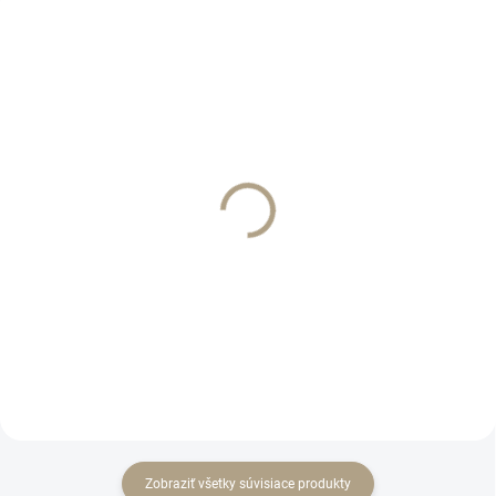
AKCIA
SKLADOM
SKLADOM
Lúčny kvet stopkový
Umelý kvet matthiola
66cm
biela
€2,90
€2,90
Do košíka
Do košíka
Zobraziť všetky súvisiace produkty