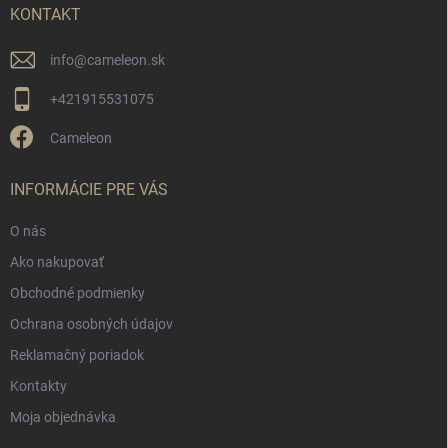
i
KONTAKT
e
info
@
cameleon.sk
+421915531075
Cameleon
INFORMÁCIE PRE VÁS
O nás
Ako nakupovať
Obchodné podmienky
Ochrana osobných údajov
Reklamačný poriadok
Kontakty
Moja objednávka