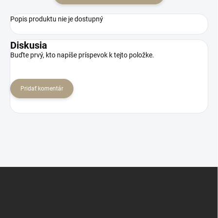
Popis produktu nie je dostupný
Diskusia
Buďte prvý, kto napíše príspevok k tejto položke.
Pridať komentár
Z
á
p
ä
t