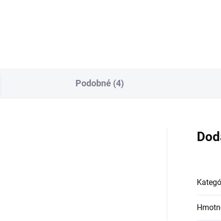
Do košíka
Podobné (4)
Dod
Kategó
Hmotn