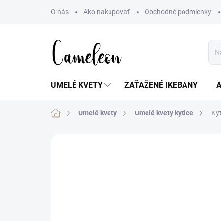
Prejsť
O nás
Ako nakupovať
Obchodné podmienky
na
obsah
UMELÉ KVETY
ZAŤAŽENÉ IKEBANY
Domov
Umelé kvety
Umelé kvety kytice
Kyt
Neohodnotené
Podrobnosti hodn
AKCIA