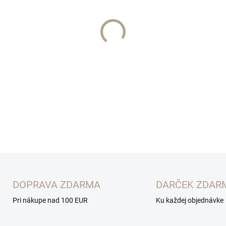
MÔŽEME DORUČIŤ DO:
12.8.2
−
+
Rozmer: 48 cm
OPÝTAŤ SA
STRÁŽIŤ
DOPRAVA ZDARMA
DARČEK ZDAR
Pri nákupe nad 100 EUR
Ku každej objednávke