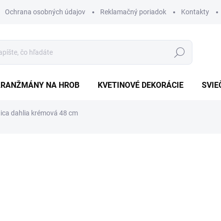
Ochrana osobných údajov
Reklamačný poriadok
Kontakty
Hľadať
ARANŽMÁNY NA HROB
KVETINOVÉ DEKORÁCIE
SVIE
ica dahlia krémová 48 cm
otenia
€5,90
€5,50
Jednotková
SKLADOM
cena: