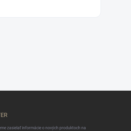
TER
eme zasielať informácie o nových produktoch na