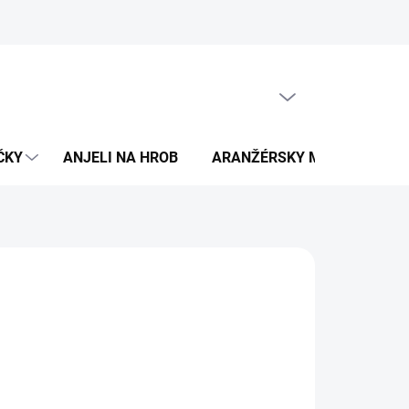
Moja objednávka
PRÁZDNY KOŠÍK
NÁKUPNÝ
KOŠÍK
ČKY
ANJELI NA HROB
ARANŽÉRSKY MATERIÁL