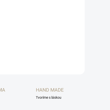
026
MOŽNOSTI DORUČENIA
Pridať do košíka
MA
HAND MADE
Tvoríme s láskou