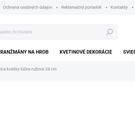
Ochrana osobných údajov
Reklamačný poriadok
Kontakty
Hľadať
ARANŽMÁNY NA HROB
KVETINOVÉ DEKORÁCIE
SVIE
ica kvietky lúčne ružová 34 cm
otenia
€1,80
Jednotková
SKLADOM
cena:
MÔŽEME DORUČIŤ DO:
11.8.2