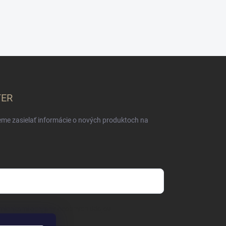
TER
eme zasielať informácie o nových produktoch na
mienkami ochrany osobných údajov