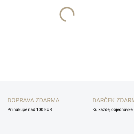
−
+
OPÝTAŤ SA
STRÁŽIŤ
DOPRAVA ZDARMA
DARČEK ZDAR
Pri nákupe nad 100 EUR
Ku každej objednávke