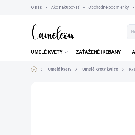
Prejsť
O nás
Ako nakupovať
Obchodné podmienky
na
obsah
UMELÉ KVETY
ZAŤAŽENÉ IKEBANY
Domov
Umelé kvety
Umelé kvety kytice
Kyt
Neohodnotené
Podrobnosti hodn