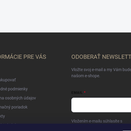
ORMÁCIE PRE VÁS
ODOBERAŤ NEWSLET
Vložte svoj e-mail a my Vám bud
našom e-shope.
akupovať
dné podmienky
EMAIL
na osobných údajov
mačný poriadok
kty
Vložením e-mailu súhlasíte s
pod
objednávka