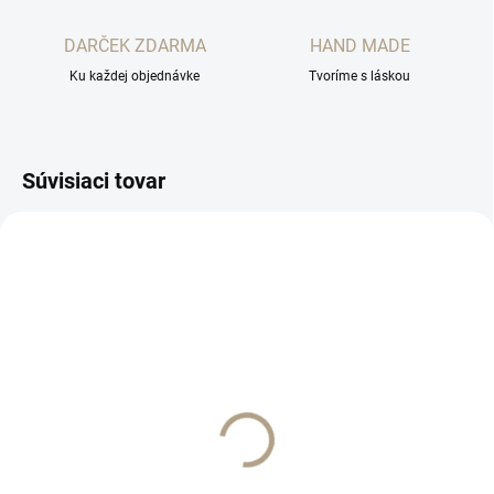
DARČEK ZDARMA
HAND MADE
Ku každej objednávke
Tvoríme s láskou
Súvisiaci tovar
SKLADOM
SKLADOM
Led sviečka červená 11
Led sviečka červená
cm 90 dní
10,5 cm 90 dní
€1,90
€1,50