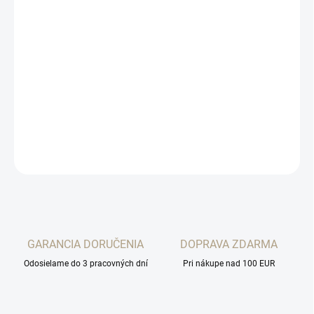
DORUČENIA
−
+
Pridať do košíka
Farba: Teplá biela Vodotesný - IP20 Napájanie: 2 x R6 (AA batérie
- nealkalické) - nie sú súčasťou balenia. Ekologický - nevypúšťa
CO2 Rozmery: 18 cm (výška) 7 cm (priemer), dĺžka plameňa 2,6
cm
OPÝTAŤ SA
STRÁŽIŤ
GARANCIA DORUČENIA
DOPRAVA ZDARMA
Odosielame do 3 pracovných dní
Pri nákupe nad 100 EUR