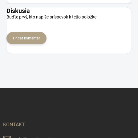
Diskusia
Buďte prvý, kto napíše príspevok k tejto položke.
Pridať komentár
Z
á
p
ä
t
i
KONTAKT
e