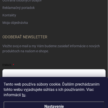
Ochrana osobných údajov
Reklamačný poriadok
Kontakty
Moja objednávka
ODOBERAŤ NEWSLETTER
Vložte svoj e-mail a my Vám budeme zasielať informácie o nových
produktoch na našom e-shope.
EMAIL
Tento web používa súbory cookie. Ďalším prechádzaním
Vložením e-mailu súhlasíte s
podmienkami ochrany osobných údajov
tohto webu vyjadrujete súhlas s ich používaním. Viac
informácií
tu
.
Prihlásiť sa
Nastavenie