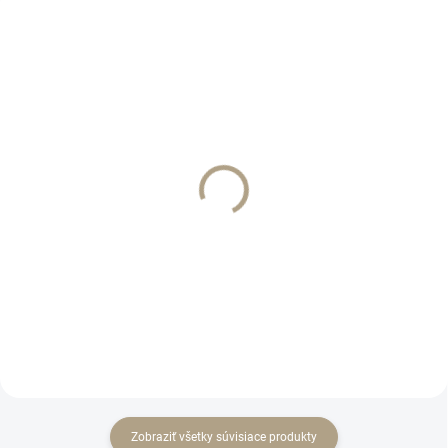
SKLADOM
SKLADOM
Ruscus zeleň žltkastá 33
Zeleň s kvietkami fialová
cm
38 cm
€2,60
€2,90
Do košíka
Do košíka
Zobraziť všetky súvisiace produkty