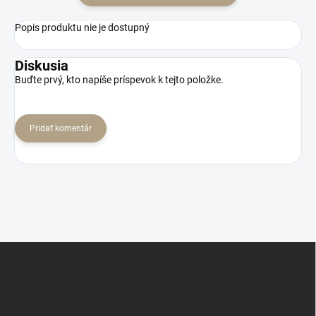
Popis produktu nie je dostupný
Diskusia
Buďte prvý, kto napíše príspevok k tejto položke.
Pridať komentár
Z
á
p
ä
t