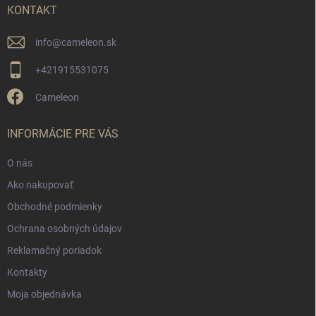
i
KONTAKT
e
info
@
cameleon.sk
+421915531075
Cameleon
INFORMÁCIE PRE VÁS
O nás
Ako nakupovať
Obchodné podmienky
Ochrana osobných údajov
Reklamačný poriadok
Kontakty
Moja objednávka